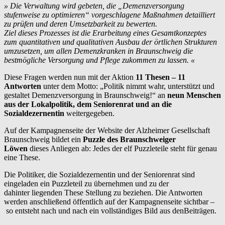
» Die Verwaltung wird gebeten, die „Demenzversorgung
stufenweise zu optimieren“ vorgeschlagene Maßnahmen detailliert
zu prüfen und deren Umsetzbarkeit zu bewerten.
Ziel dieses Prozesses ist die Erarbeitung eines Gesamtkonzeptes
zum quantitativen und qualitativen Ausbau der örtlichen Strukturen
umzusetzen, um allen Demenzkranken in Braunschweig die
bestmögliche Versorgung und Pflege zukommen zu lassen. «
Diese Fragen werden nun mit der Aktion
11 Thesen – 11
Antworten
unter dem Motto: „Politik nimmt wahr, unterstützt und
gestaltet Demenzversorgung in Braunschweig!“ an
neun Menschen
aus der Lokalpolitik, dem Seniorenrat und an die
Sozialdezernentin
weitergegeben.
Auf der Kampagnenseite der Website der Alzheimer Gesellschaft
Braunschweig bildet ein
Puzzle des Braunschweiger
Löwen
dieses Anliegen ab: Jedes der elf Puzzleteile steht für genau
eine These.
Die Politiker, die Sozialdezernentin und der Seniorenrat sind
eingeladen ein Puzzleteil zu übernehmen und zu der
dahinter liegenden These Stellung zu beziehen. Die Antworten
werden anschließend öffentlich auf der Kampagnenseite sichtbar –
so entsteht nach und nach ein vollständiges Bild aus denBeiträgen.