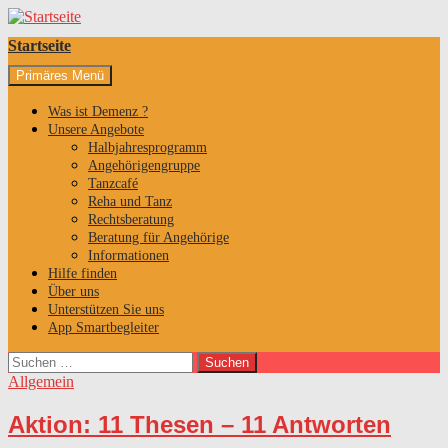
Startseite
Suchen
Zum
Primäres Menü
Inhalt
springen
Was ist Demenz ?
Unsere Angebote
Halbjahresprogramm
Angehörigengruppe
Tanzcafé
Reha und Tanz
Rechtsberatung
Beratung für Angehörige
Informationen
Hilfe finden
Über uns
Unterstützen Sie uns
App Smartbegleiter
Suchen
nach:
Allgemein
Aktion: 11 Thesen – 11 Antworten