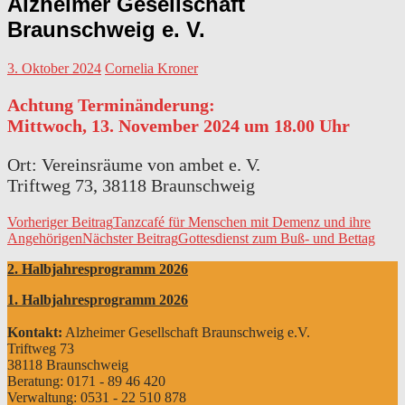
Alzheimer Gesellschaft
Braunschweig e. V.
3. Oktober 2024
Cornelia Kroner
Achtung Terminänderung:
Mittwoch, 13. November 2024 um 18.00 Uhr
Ort: Vereinsräume von ambet e. V.
Triftweg 73, 38118 Braunschweig
Beitrags-
Vorheriger Beitrag
Tanzcafé für Menschen mit Demenz und ihre
Angehörigen
Nächster Beitrag
Gottesdienst zum Buß- und Bettag
Navigation
2. Halbjahresprogramm 2026
1. Halbjahresprogramm 2026
Kontakt:
Alzheimer Gesellschaft Braunschweig e.V.
Triftweg 73
38118 Braunschweig
Beratung: 0171 - 89 46 420
Verwaltung: 0531 - 22 510 878