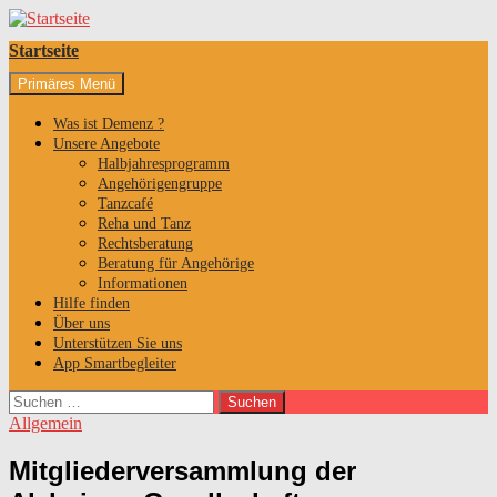
Startseite
Suchen
Zum
Primäres Menü
Inhalt
springen
Was ist Demenz ?
Unsere Angebote
Halbjahresprogramm
Angehörigengruppe
Tanzcafé
Reha und Tanz
Rechtsberatung
Beratung für Angehörige
Informationen
Hilfe finden
Über uns
Unterstützen Sie uns
App Smartbegleiter
Suchen
nach:
Allgemein
Mitgliederversammlung der