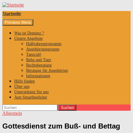
Startseite
Suchen
Zum
Primäres Menü
Inhalt
springen
Was ist Demenz ?
Unsere Angebote
Halbjahresprogramm
Angehörigengruppe
Tanzcafé
Reha und Tanz
Rechtsberatung
Beratung für Angehörige
Informationen
Hilfe finden
Über uns
Unterstützen Sie uns
App Smartbegleiter
Suchen
nach:
Allgemein
Gottesdienst zum Buß- und Bettag