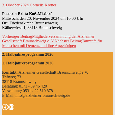
3. Oktober 2024
Cornelia Kroner
Pastorin Britta Koß-Misdorf
Mittwoch, den 20. November 2024 um 10.00 Uhr
Ort: Friedenskirche Braunschweig
Kälberwiese 1, 38118 Braunschweig
Beitrags-
Vorheriger Beitrag
Mitgliederversammlung der Alzheimer
Gesellschaft Braunschweig e. V.
Nächster Beitrag
Tanzcafé für
Navigation
Menschen mit Demenz und ihre Angehörigen
2. Halbjahresprogramm 2026
1. Halbjahresprogramm 2026
Kontakt:
Alzheimer Gesellschaft Braunschweig e.V.
Triftweg 73
38118 Braunschweig
Beratung: 0171 - 89 46 420
Verwaltung: 0531 - 22 510 878
E-Mail:
info@alzheimer-braunschweig.de
Facebook
Instagram