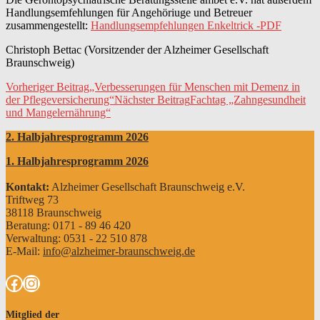
Handlungsemfehlungen für Angehöriuge und Betreuer
zusammengestellt:
Handlungsempfehlungen Enkeltrick -PDF
Christoph Bettac (Vorsitzender der Alzheimer Gesellschaft
Braunschweig)
Beitrags-
Vorheriger Beitrag
„Verbesserungen für Menschen mit Demenz in
der Pflegeversicherung“
Nächster Beitrag
Fachtag „Zahngesundheit
Navigation
und Mangelernährung“
2. Halbjahresprogramm 2026
1. Halbjahresprogramm 2026
Kontakt:
Alzheimer Gesellschaft Braunschweig e.V.
Triftweg 73
38118 Braunschweig
Beratung: 0171 - 89 46 420
Verwaltung: 0531 - 22 510 878
E-Mail:
info@alzheimer-braunschweig.de
Facebook
Instagram
Mitglied der