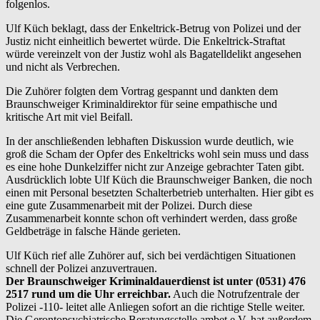
folgenlos.
Ulf Küch beklagt, dass der Enkeltrick-Betrug von Polizei und der
Justiz nicht einheitlich bewertet würde. Die Enkeltrick-Straftat
würde vereinzelt von der Justiz wohl als Bagatelldelikt angesehen
und nicht als Verbrechen.
Die Zuhörer folgten dem Vortrag gespannt und dankten dem
Braunschweiger Kriminaldirektor für seine empathische und
kritische Art mit viel Beifall.
In der anschließenden lebhaften Diskussion wurde deutlich, wie
groß die Scham der Opfer des Enkeltricks wohl sein muss und dass
es eine hohe Dunkelziffer nicht zur Anzeige gebrachter Taten gibt.
Ausdrücklich lobte Ulf Küch die Braunschweiger Banken, die noch
einen mit Personal besetzten Schalterbetrieb unterhalten. Hier gibt es
eine gute Zusammenarbeit mit der Polizei. Durch diese
Zusammenarbeit konnte schon oft verhindert werden, dass große
Geldbeträge in falsche Hände gerieten.
Ulf Küch rief alle Zuhörer auf, sich bei verdächtigen Situationen
schnell der Polizei anzuvertrauen.
Der Braunschweiger Kriminaldauerdienst ist unter (0531) 476
2517 rund um die Uhr erreichbar.
Auch die Notrufzentrale der
Polizei -110- leitet alle Anliegen sofort an die richtige Stelle weiter.
Die Gerontopsychiatrische Beratungsstelle ambet e.V. hat außerdem