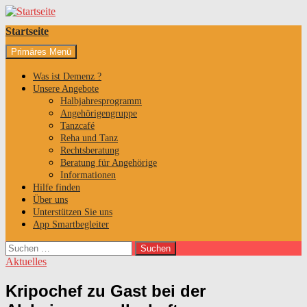
Startseite
Suchen
Zum
Primäres Menü
Inhalt
springen
Was ist Demenz ?
Unsere Angebote
Halbjahresprogramm
Angehörigengruppe
Tanzcafé
Reha und Tanz
Rechtsberatung
Beratung für Angehörige
Informationen
Hilfe finden
Über uns
Unterstützen Sie uns
App Smartbegleiter
Suchen
nach:
Aktuelles
Kripochef zu Gast bei der