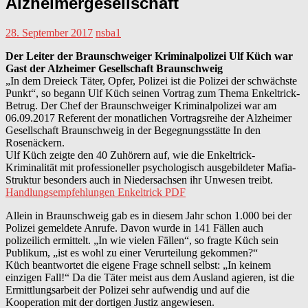
Alzheimergesellschaft
28. September 2017
nsba1
Der Leiter der Braunschweiger Kriminalpolizei Ulf Küch war
Gast der Alzheimer Gesellschaft Braunschweig
„In dem Dreieck Täter, Opfer, Polizei ist die Polizei der schwächste
Punkt“, so begann Ulf Küch seinen Vortrag zum Thema Enkeltrick-
Betrug. Der Chef der Braunschweiger Kriminalpolizei war am
06.09.2017 Referent der monatlichen Vortragsreihe der Alzheimer
Gesellschaft Braunschweig in der Begegnungsstätte In den
Rosenäckern.
Ulf Küch zeigte den 40 Zuhörern auf, wie die Enkeltrick-
Kriminalität mit professioneller psychologisch ausgebildeter Mafia-
Struktur besonders auch in Niedersachsen ihr Unwesen treibt.
Handlungsempfehlungen Enkeltrick PDF
Allein in Braunschweig gab es in diesem Jahr schon 1.000 bei der
Polizei gemeldete Anrufe. Davon wurde in 141 Fällen auch
polizeilich ermittelt. „In wie vielen Fällen“, so fragte Küch sein
Publikum, „ist es wohl zu einer Verurteilung gekommen?“
Küch beantwortet die eigene Frage schnell selbst: „In keinem
einzigen Fall!“ Da die Täter meist aus dem Ausland agieren, ist die
Ermittlungsarbeit der Polizei sehr aufwendig und auf die
Kooperation mit der dortigen Justiz angewiesen.