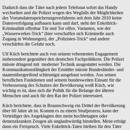
Dadurch dass die Täter nach jedem Telefonat sofort das Handy
wechselten und die Polizei wegen des Wegfalls der Möglichkeiten
des Vorratsdatenspeicherungsverfahrens seit dem Jahr 2010 keine
Datenverfolgung aufbauen kann und darf, steht der Enkeltrick-
Kriminalität offenbar Tür und Tor offen. Varianten, wie der
„Wasserwerker-Trick“ (hier verschaffen sich Kriminelle auch
Zugang in Wohnungen), der „Polizisten-Trick“ und andere
verschärfen die Gefahr noch.
Ulf Küch berichtete auch von seinem vehementen Engagement
insbesondere gegenüber den deutschen Fachpolitikern. Die Polizei
müsste dringend mit moderner Technik ausgestattet werden. Die
Kommunikationsfähigkeit der Ermittler müsste Bundesländer- und
staatenübergreifend schleunigst ausgebaut werden. Aus seinen
beruflichen Funktionen und seinem bundesweiten Einsatz für die
Verbesserung des Schutzes der Bevölkerung weiß Küch, wie
wichtig es ist, dass sich die Politik für die Belange der älteren
Menschen und auch für den Rat der Polizei interessiert.
Küch berichtete, dass in Braunschweig ein Drittel der Bevölkerung
über 60 Jahre alt ist. Kommt es zu einem Strafprozess, kann der
Verteidiger des Angeklagten den meist hochbetagten oder
demenzkranken Zeugen als unglaubwürdig hinstellen. Meist erfolgt
dann ein Freispruch. Viele Enkeltrick-Taten bleiben für den Täter